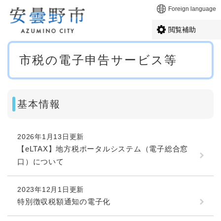
ペ
メニューを飛ばして本文へ
Foreign language
ー
ジ
閲覧補助
の
先
本
頭
市税の電子申告サービス等
文
で
す
。
基本情報
2026年1月13日更新
【eLTAX】地方税ポータルシステム（電子総合窓
口）について
2023年12月1日更新
特別徴収税額通知の電子化