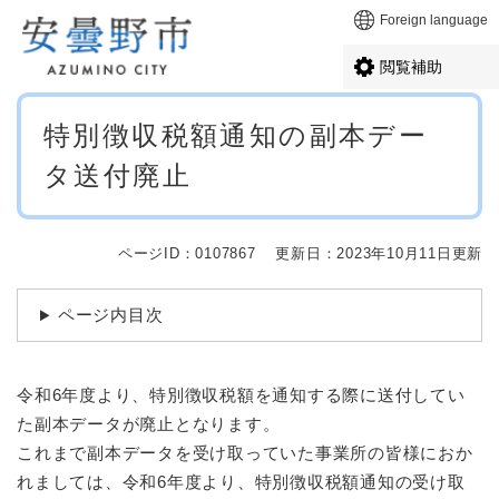
ペ
メニューを飛ばして本文へ
Foreign language
ー
ジ
閲覧補助
の
先
本
頭
特別徴収税額通知の副本デー
文
で
タ送付廃止
す
。
ページID：0107867
更新日：2023年10月11日更新
ページ内目次
令和6年度より、特別徴収税額を通知する際に送付してい
た副本データが廃止となります。
これまで副本データを受け取っていた事業所の皆様におか
れましては、令和6年度より、特別徴収税額通知の受け取