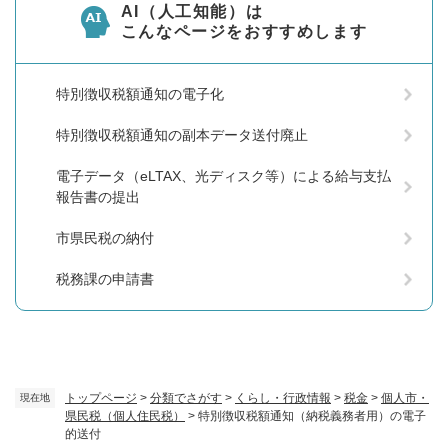
AI（人工知能）は
こんなページをおすすめします
特別徴収税額通知の電子化
特別徴収税額通知の副本データ送付廃止
電子データ（eLTAX、光ディスク等）による給与支払
報告書の提出
市県民税の納付
税務課の申請書
トップページ
>
分類でさがす
>
くらし・行政情報
>
税金
>
個人市・
現在地
県民税（個人住民税）
>
特別徴収税額通知（納税義務者用）の電子
的送付