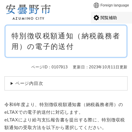
ペ
メニューを飛ばして本文へ
Foreign language
ー
ジ
閲覧補助
の
先
本
頭
特別徴収税額通知（納税義務者
文
で
用）の電子的送付
す
。
ページID：0107913
更新日：2023年10月11日更新
ページ内目次
令和6年度より、特別徴収税額通知書（納税義務者用）の
eLTAXでの電子的送付に対応します。
eLTAXにより給与支払報告書を提出する際に、特別徴収税
額通知の受取方法を以下から選択してください。