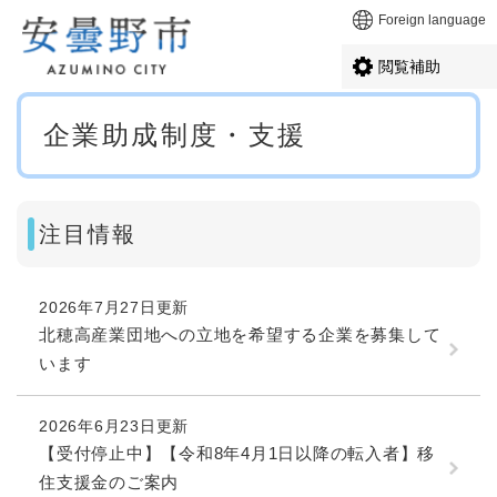
ペ
メニューを飛ばして本文へ
Foreign language
ー
ジ
閲覧補助
の
先
本
頭
企業助成制度・支援
文
で
す
。
注目情報
2026年7月27日更新
北穂高産業団地への立地を希望する企業を募集して
います
2026年6月23日更新
【受付停止中】【令和8年4月1日以降の転入者】移
住支援金のご案内