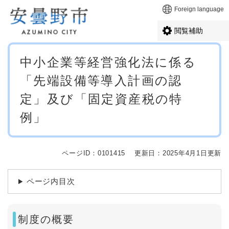
ペ
メニューを飛ばして本文へ
Foreign language
ー
ジ
閲覧補助
の
先
本
頭
中小企業等経営強化法に係る
文
で
「先端設備等導入計画の認
す
。
定」及び「固定資産税の特
例」
ページID：0101415
更新日：2025年4月1日更新
ページ内目次
制度の概要