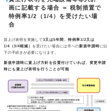
画に記載する場合 ＝ 税制措置で
特例率1/2（1/4）を受けたい場
合
賃上げ表明を実施して
3又は5年間、特例率1/2又は
1/4（3/4軽減）
を受けたい場合には市への
新規申請時
に以
下の手続きが必要になります。
新規申請時に賃上げ方針を位置付けていれば、変更申請
時にも賃上げ表明を行うことが可能