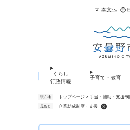
ペ
本文へ
F
ー
ジ
の
先
頭
で
す
。
くらし
子育て・教育
行政情報
トップページ
>
手当・補助・支援制
現在地
企業助成制度・支援
足あと
本