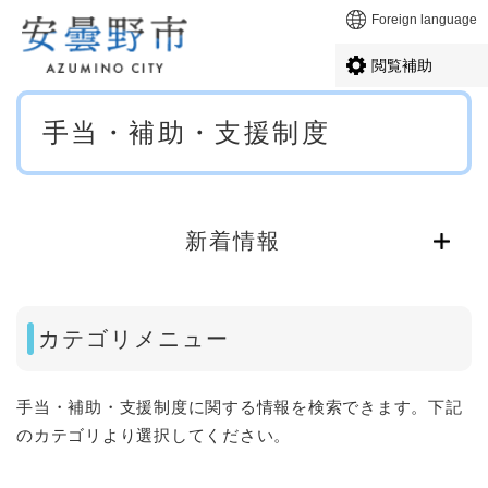
ペ
メニューを飛ばして本文へ
Foreign language
ー
ジ
閲覧補助
の
先
本
頭
手当・補助・支援制度
文
で
す
。
新着情報
カテゴリメニュー
手当・補助・支援制度に関する情報を検索できます。下記
のカテゴリより選択してください。