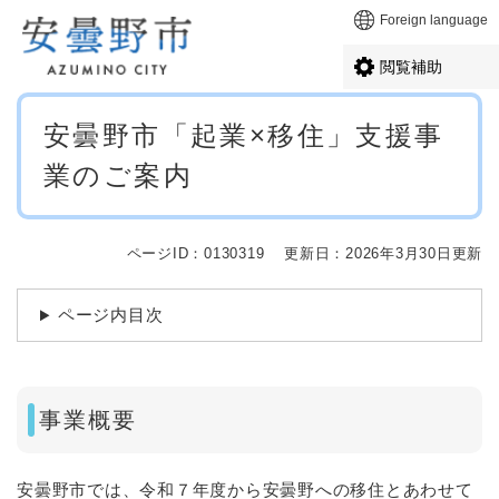
ペ
メニューを飛ばして本文へ
Foreign language
ー
ジ
閲覧補助
の
先
本
頭
安曇野市「起業×移住」支援事
文
で
業のご案内
す
。
ページID：0130319
更新日：2026年3月30日更新
ページ内目次
事業概要
安曇野市では、令和７年度から安曇野への移住とあわせて