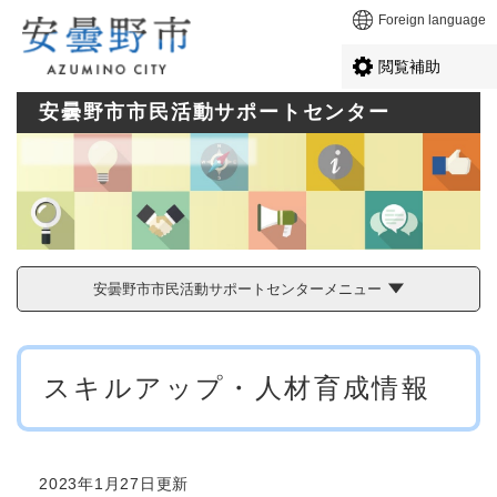
ペ
メニューを飛ばして本文へ
Foreign language
ー
ジ
閲覧補助
の
先
安曇野市市民活動サポートセンター
頭
で
す
。
安曇野市市民活動サポートセンターメニュー
本
スキルアップ・人材育成情報
文
2023年1月27日更新