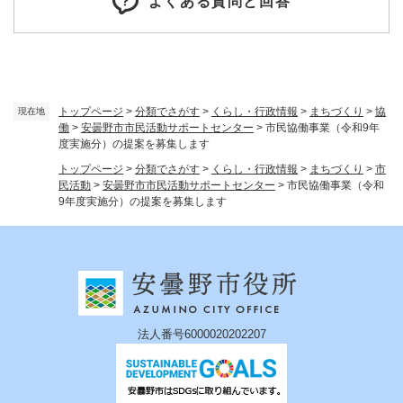
よくある質問と回答
トップページ
>
分類でさがす
>
くらし・行政情報
>
まちづくり
>
協
現在地
働
>
安曇野市市民活動サポートセンター
>
市民協働事業（令和9年
度実施分）の提案を募集します
トップページ
>
分類でさがす
>
くらし・行政情報
>
まちづくり
>
市
民活動
>
安曇野市市民活動サポートセンター
>
市民協働事業（令和
9年度実施分）の提案を募集します
法人番号6000020202207