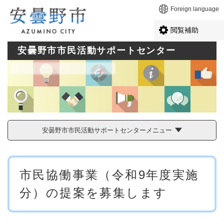
ペ
メニューを飛ばして本文へ
Foreign language
ー
ジ
閲覧補助
の
先
安曇野市市民活動サポートセンター
頭
で
す
。
安曇野市市民活動サポートセンターメニュー
本
市民協働事業（令和9年度実施
文
分）の提案を募集します