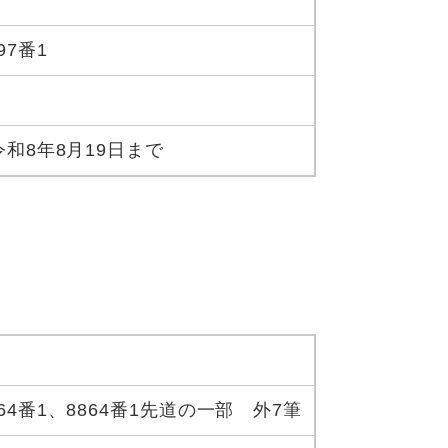
97番1
令和8年8月19日まで
4番1、8864番1先道の一部 外7筆