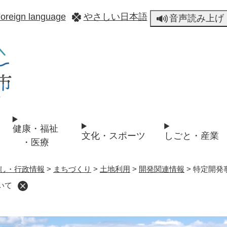
メニューを飛ばして本文へ
oreign language
やさしい日本語
音声読み上げ
健康・福祉
文化・スポーツ
しごと・産業
・医療
し・行政情報
>
まちづくり
>
土地利用
>
開発関連情報
>
特定開発
いて