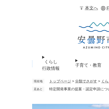
ペ
本文へ
F
ー
ジ
の
先
頭
で
す
。
くらし
子育て・教育
行政情報
トップページ
>
分類でさがす
>
くら
現在地
特定開発事業の提案・認定申請につ
足あと