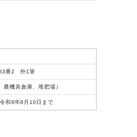
83番2 外1筆
、農機具倉庫、堆肥場）
令和8年8月10日まで