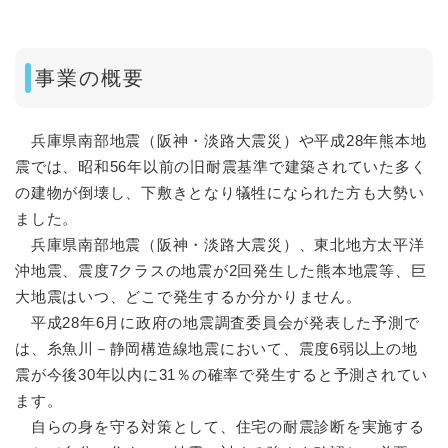
事業の概要
兵庫県南部地震（阪神・淡路大震災）や平成28年熊本地
震では、昭和56年以前の旧耐震基準で建築されていた多く
の建物が倒壊し、下敷きとなり犠牲になられた方も大勢い
ました。
兵庫県南部地震（阪神・淡路大震災）、東北地方太平洋
沖地震、震度7クラスの地震が2回発生した熊本地震等、巨
大地震はいつ、どこで発生するか分かりません。
平成28年6月に政府の地震調査委員会が発表した予測で
は、糸魚川－静岡構造線地震において、震度6弱以上の地
震が今後30年以内に31％の確率で発生すると予測されてい
ます。
自らの身を守る対策として、住宅の耐震診断を実施する