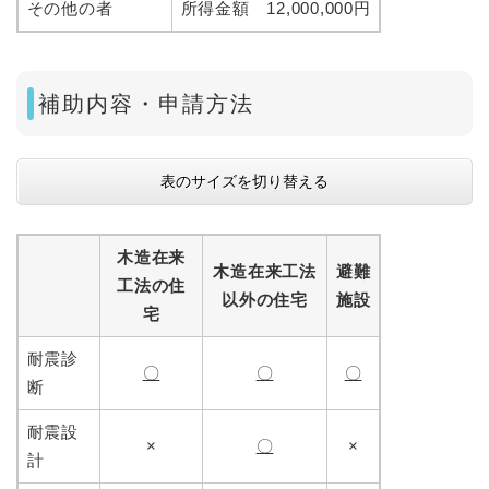
その他の者
所得金額 12,000,000円
補助内容・申請方法
表のサイズを切り替える
木造在来
木造在来工法
避難
工法の住
以外の住宅
施設
宅
耐震診
〇
〇
〇
断
耐震設
×
〇
×
計