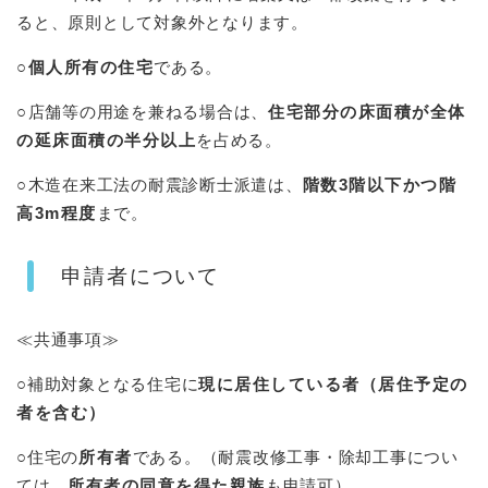
ると、原則として対象外となります。
○
個人所有の住宅
である。
○
店舗等の用途を兼ねる場合は、
住宅部分の床面積が全体
の延床面積の半分以上
を占める。
○
木造在来工法の耐震診断士派遣は、
階数3階以下かつ階
高3m程度
まで。
申請者について
≪共通事項≫
○補助対象となる住宅に
現に居住している者（居住予定の
者を含む）
○住宅の
所有者
である。（耐震改修工事・除却工事につい
ては、
所有者の同意を得た親族
も申請可）