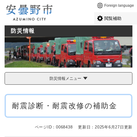
ペ
メニューを飛ばして本文へ
Foreign language
ー
ジ
閲覧補助
の
先
防災情報
頭
で
す
。
防災情報メニュー
本
耐震診断・耐震改修の補助金
文
ページID：0068438
更新日：2025年6月27日更新