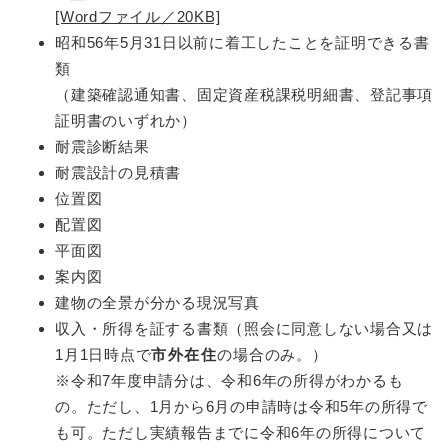
[Wordファイル／20KB]
昭和56年5月31日以前に着工したことを証明できる書
類
（建築確認通知書、固定資産税課税明細書、登記事項
証明書のいずれか）
耐震診断結果
耐震設計の見積書
位置図
配置図
平面図
案内図
建物の全景が分かる現況写真
収入・所得を証する書類（照会に同意しない場合又は
1月1日時点で
市外在住
の場合のみ。）
※令和7年度申請分は、令和6年の所得がわかるも
の。ただし、1月から6月の申請時は令和5年の所得で
も可。ただし実績報告までに令和6年の所得について