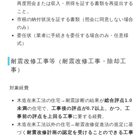
再度照会または収入・所得を証する書類を再提出する
こと。
市税の納付状況を証する書類（照会に同意しない場合
のみ）
委任状（業者に手続きを委任する場合のみ・任意様
式）
耐震改修工事等（耐震改修工事・除却工
事）
対象経費
木造在来工法の住宅→耐震診断の結果が
総合評点1.0
未満
の住宅で、
工事後の評点が0.7以上、かつ、工
事前の評点を上回る工事
に要する経費。
木造在来工法以外の住宅→耐震改修促進法の規定に基
づく
耐震改修計画の認定を受けることのできる工事