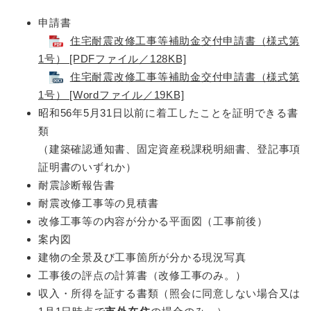
申請書
住宅耐震改修工事等補助金交付申請書（様式第
1号） [PDFファイル／128KB]
住宅耐震改修工事等補助金交付申請書（様式第
1号） [Wordファイル／19KB]
昭和56年5月31日以前に着工したことを証明できる書
類
（建築確認通知書、固定資産税課税明細書、登記事項
証明書のいずれか）
耐震診断報告書
耐震改修工事等の見積書
改修工事等の内容が分かる平面図（工事前後）
案内図
建物の全景及び工事箇所が分かる現況写真
工事後の評点の計算書（改修工事のみ。）
収入・所得を証する書類（照会に同意しない場合又は