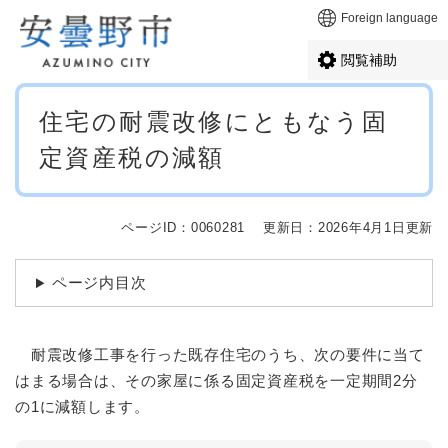
ペ
メニューを飛ばして本文へ
Foreign language
ー
ジ
閲覧補助
の
先
本
頭
住宅の耐震改修にともなう固
文
で
定資産税の減額
す
。
ページID：0060281
更新日：2026年4月1日更新
ページ内目次
耐震改修工事を行った既存住宅のうち、次の要件に当て
はまる場合は、その家屋に係る固定資産税を一定期間2分
の1に減額します。