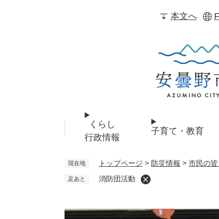
ペ
本文へ
F
ー
ジ
の
先
頭
で
す
。
くらし
子育て・教育
行政情報
トップページ
>
防災情報
>
市民の皆
現在地
消防団活動
足あと