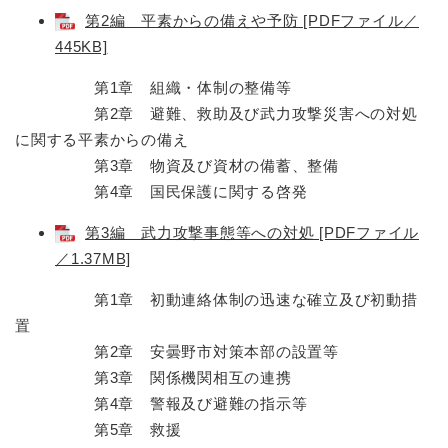
第2編 平素からの備えや予防 [PDFファイル／
445KB]
第1章 組織・体制の整備等
第2章 避難、救助及び武力攻撃災害への対処
に関する平素からの備え
第3章 物資及び資材の備蓄、整備
第4章 国民保護に関する啓発
第3編 武力攻撃事態等への対処 [PDFファイル
／1.37MB]
第1章 初動連絡体制の迅速な確立及び初動措
置
第2章 安曇野市対策本部の設置等
第3章 関係機関相互の連携
第4章 警報及び避難の指示等
第5章 救援