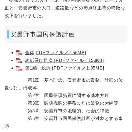
令和5年度での改正では、国の根拠法令の改正に伴う改
正と、安曇野市の人口、道路数などの時点修正等の軽微な
改正を行いました。
安曇野市国民保護計画
全体[PDFファイル／2.56MB]
表紙及び目次 [PDFファイル／199KB]
第1編 総論 [PDFファイル／1.35MB]
第1章 基本理念、安曇野市の責務、計画の位
置づけ、構成等
第2章 国民保護措置に関する基本方針
第3章 関係機関の事務または業務の大綱等
第4章 安曇野市の地理的、社会的特徴
第5章 安曇野市国民保護計画が対象とする事
態