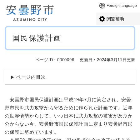
ペ
メニューを飛ばして本文へ
Foreign language
ー
ジ
閲覧補助
の
先
本
頭
国民保護計画
文
で
す
。
ページID：0000096
更新日：2024年3月11日更新
ページ内目次
安曇野市国民保護計画は平成19年7月に策定され、安曇
野市民を武力攻撃から守るために作られた計画です。近年
の世界情勢からして、いつ日本に武力攻撃の被害が及ぶか
分からない今、安曇野市国民保護計画に定まり安曇野市民
の保護に努めています。