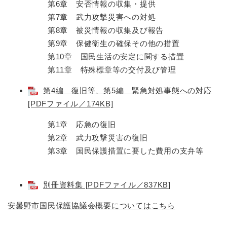
第6章 安否情報の収集・提供
第7章 武力攻撃災害への対処
第8章 被災情報の収集及び報告
第9章 保健衛生の確保その他の措置
第10章 国民生活の安定に関する措置
第11章 特殊標章等の交付及び管理
第4編 復旧等、第5編 緊急対処事態への対応
[PDFファイル／174KB]
第1章 応急の復旧
第2章 武力攻撃災害の復旧
第3章 国民保護措置に要した費用の支弁等
別冊資料集 [PDFファイル／837KB]
安曇野市国民保護協議会概要についてはこちら