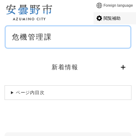
ペ
メニューを飛ばして本文へ
Foreign language
ー
ジ
閲覧補助
の
先
本
頭
危機管理課
文
で
す
。
新着情報
ページ内目次