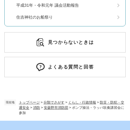
平成31年・令和元年 議会活動報告
住吉神社のお船祭り
見つからないときは
よくある質問と回答
トップページ
>
分類でさがす
>
くらし・行政情報
>
防災・防犯・交
現在地
通安全
>
消防
>
安曇野市消防団
>
ポンプ操法・ラッパ吹奏講習会に
参加