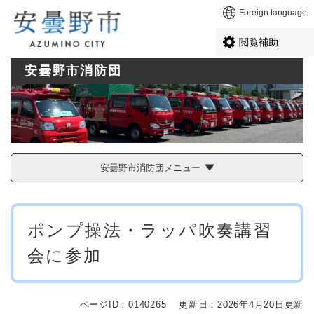
ペ
メニューを飛ばして本文へ
Foreign language
ー
ジ
閲覧補助
の
先
安曇野市消防団
頭
で
す
。
安曇野市消防団メニュー
本
ポンプ操法・ラッパ吹奏講習
文
会に参加
ページID：0140265
更新日：2026年4月20日更新