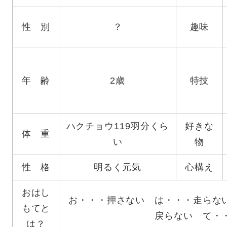
性 別
？
趣味
年 齢
2歳
特技
ハクチョウ119羽分くら
好きな
体 重
い
物
性 格
明るく元気
心構え
おはし
お・・・押さない は・・・走らな
もてと
戻らない て・
は？