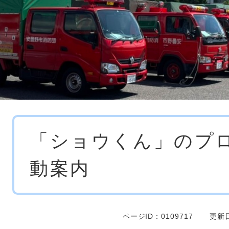
本
「ショウくん」のプ
文
動案内
ページID：0109717
更新日