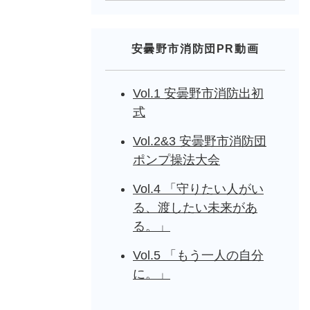
安曇野市消防団PR動画
Vol.1 安曇野市消防出初
式
Vol.2&3 安曇野市消防団
ポンプ操法大会
Vol.4 「守りたい人がい
る、渡したい未来があ
る。」
Vol.5 「もう一人の自分
に。」