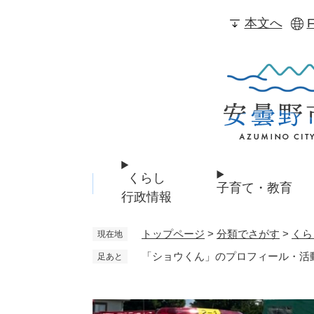
ペ
本文へ
F
ー
ジ
の
先
頭
で
す
。
くらし
子育て・教育
行政情報
トップページ
>
分類でさがす
>
くら
現在地
「ショウくん」のプロフィール・活
足あと