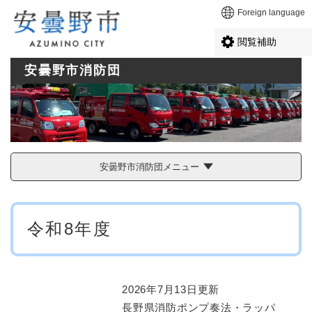
ペ
メニューを飛ばして本文へ
Foreign language
ー
ジ
閲覧補助
の
先
安曇野市消防団
頭
で
す
。
安曇野市消防団メニュー
本
令和8年度
文
2026年7月13日更新
長野県消防ポンプ奏法・ラッパ