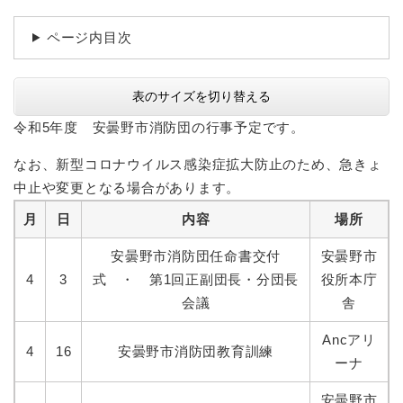
ページ内目次
表のサイズを切り替える
令和5年度 安曇野市消防団の行事予定です。
なお、新型コロナウイルス感染症拡大防止のため、急きょ
中止や変更となる場合があります。
月
日
内容
場所
安曇野市消防団任命書交付
安曇野市
4
3
式 ・ 第1回正副団長・分団長
役所本庁
会議
舎
Ancアリ
4
16
安曇野市消防団教育訓練
ーナ
安曇野市