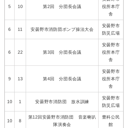
5
10
第2回 分団長会議
役所本庁
舎
安曇野市
6
11
安曇野市消防団ポンプ操法大会
防災広場
安曇野市
6
22
第3回 分団長会議
役所本庁
舎
安曇野市
9
13
第4回 分団長会議
役所本庁
舎
安曇野市
10
1
安曇野市消防団 放水訓練
防災広場
第12回安曇野市消防団 音楽喇叭
豊科公民
10
8
隊演奏会
館