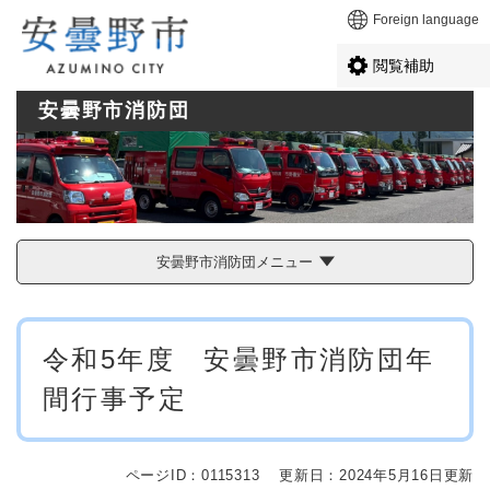
ペ
メニューを飛ばして本文へ
Foreign language
ー
ジ
閲覧補助
の
先
安曇野市消防団
頭
で
す
。
安曇野市消防団メニュー
本
令和5年度 安曇野市消防団年
文
間行事予定
ページID：0115313
更新日：2024年5月16日更新