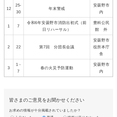
25-
安曇野市
12
年末警戒
30
内
令和6年安曇野市消防出初式（前
豊科公民
1
7
日リハーサル）
館 外
安曇野市
2
22
第7回 分団長会議
役所本庁
舎
1 -
安曇野市
3
春の火災予防運動
7
内
皆さまのご意見をお聞かせください
お求めの情報が十分掲載されていましたか？