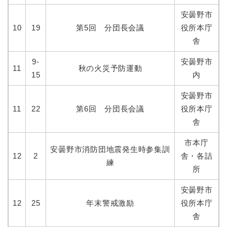
安曇野市
10
19
第5回 分団長会議
役所本庁
舎
9-
安曇野市
11
秋の火災予防運動
15
内
安曇野市
11
22
第6回 分団長会議
役所本庁
舎
市本庁
安曇野市消防団地震発生時参集訓
12
2
舎・各詰
練
所
安曇野市
12
25
年末警戒激励
役所本庁
舎