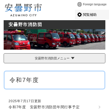
ペ
メニューを飛ばして本文へ
Foreign language
ー
ジ
閲覧補助
の
先
安曇野市消防団
頭
で
す
。
安曇野市消防団メニュー
本
令和7年度
文
2025年7月17日更新
令和7年度 安曇野市消防団年間行事予定