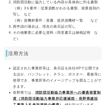
消防団活動に協力している内容が具体的に判る書類
（例）3％要件：従業員数がわかる書類、就業規則の
写し など
（例）資機材要件：覚書、提供資機材一覧 など
再申請の場合は、現在の表示証の写し
その他審査に必要な資料（同意書又は納税証明 な
ど）
活用方法
認定された事業所等は、表示証を自社HPで公開でき
るほか、パンフレット、チラシ、ポスター、看板等に
使用でき、事業所等のイメージアップを図ることがで
きます。
長野県では、
消防団活動協力事業所への優遇措置制
度（消防団活動協力事業所応援減税・長野県建設
工事等入札参加資格の優遇）
を設けています。