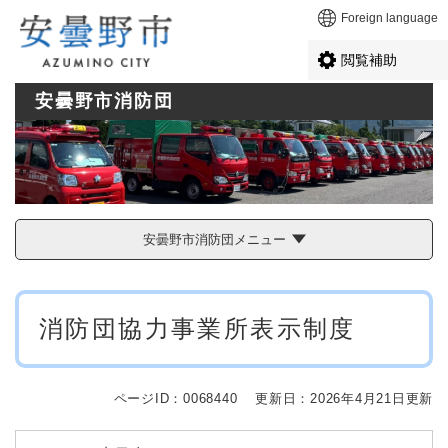
ペ
メニューを飛ばして本文へ
Foreign language
ー
ジ
閲覧補助
の
先
安曇野市消防団
頭
で
す
。
安曇野市消防団メニュー
本
消防団協力事業所表示制度
文
ページID：0068440
更新日：2026年4月21日更新