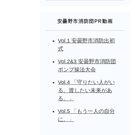
安曇野市消防団PR動画
Vol.1 安曇野市消防出初
式
Vol.2&3 安曇野市消防団
ポンプ操法大会
Vol.4 「守りたい人がい
る、渡したい未来があ
る。」
Vol.5 「もう一人の自分
に。」