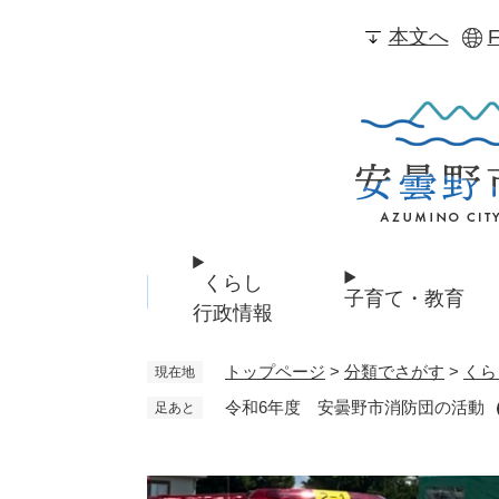
ペ
本文へ
F
ー
ジ
の
先
頭
で
す
。
くらし
子育て・教育
行政情報
トップページ
>
分類でさがす
>
くら
現在地
令和6年度 安曇野市消防団の活動
足あと