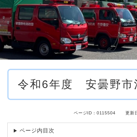
本
令和6年度 安曇野市
文
ページID：0115504
更新日
ページ内目次