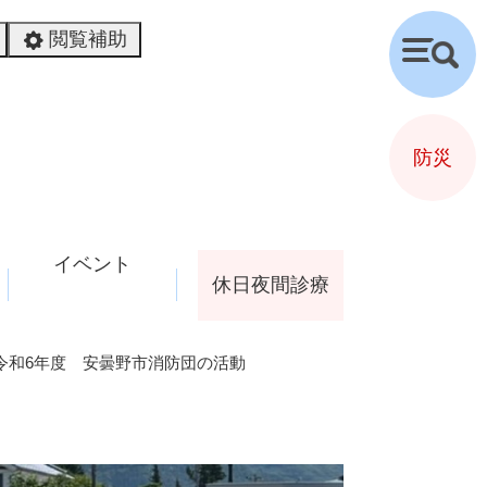
閲覧補助
検
索
防災
イベント
休日夜間診療
令和6年度 安曇野市消防団の活動