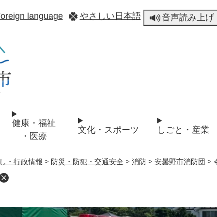
メニューを飛ばして本文へ
oreign language
やさしい日本語
音声読み上げ
健康・福祉
文化・スポーツ
しごと・産業
・医療
し・行政情報
>
防災・防犯・交通安全
>
消防
>
安曇野市消防団
>