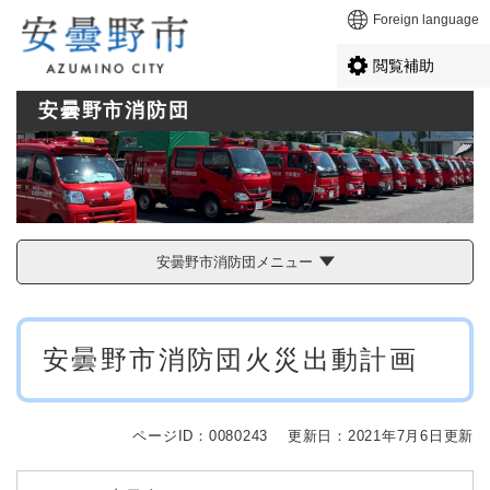
ペ
メニューを飛ばして本文へ
Foreign language
ー
ジ
閲覧補助
の
先
安曇野市消防団
頭
で
す
。
安曇野市消防団メニュー
本
安曇野市消防団火災出動計画
文
ページID：0080243
更新日：2021年7月6日更新