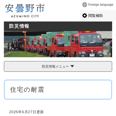
ペ
メニューを飛ばして本文へ
Foreign language
ー
ジ
閲覧補助
の
先
防災情報
頭
で
す
。
防災情報メニュー
本
住宅の耐震
文
2025年6月27日更新