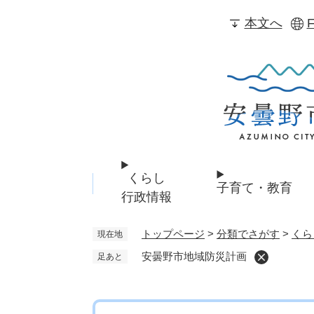
ペ
本文へ
F
ー
ジ
の
先
頭
で
す
。
くらし
子育て・教育
行政情報
トップページ
>
分類でさがす
>
くら
現在地
安曇野市地域防災計画
足あと
本