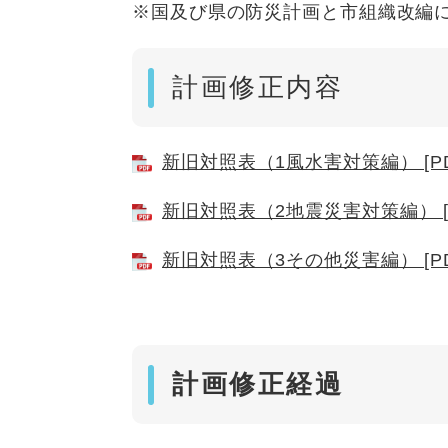
※国及び県の防災計画と市組織改編
計画修正内容
新旧対照表（1風水害対策編） [PD
新旧対照表（2地震災害対策編） [P
新旧対照表（3その他災害編） [PD
計画修正経過