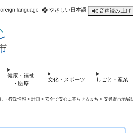
メニューを飛ばして本文へ
oreign language
やさしい日本語
音声読み上げ
健康・福祉
文化・スポーツ
しごと・産業
・医療
し・行政情報
>
計画
>
安全で安心に暮らせるまち
>
安曇野市地域