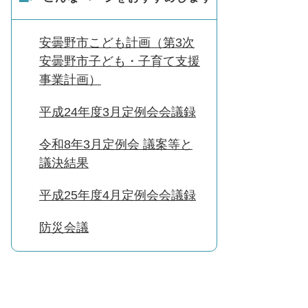
安曇野市こども計画（第3次
安曇野市子ども・子育て支援
事業計画）
平成24年度3月定例会会議録
令和8年3月定例会 議案等と
議決結果
平成25年度4月定例会会議録
防災会議