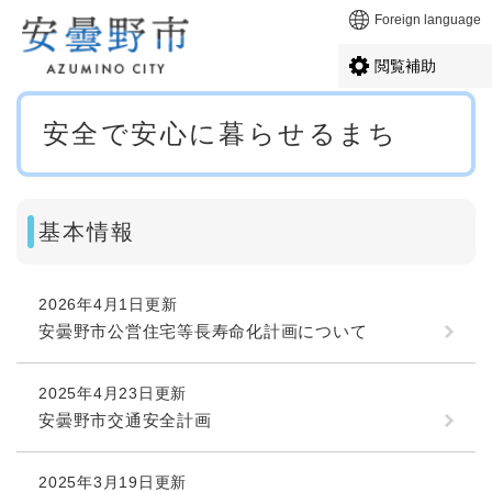
ペ
メニューを飛ばして本文へ
Foreign language
ー
ジ
閲覧補助
の
先
本
頭
安全で安心に暮らせるまち
文
で
す
。
基本情報
2026年4月1日更新
安曇野市公営住宅等長寿命化計画について
2025年4月23日更新
安曇野市交通安全計画
2025年3月19日更新