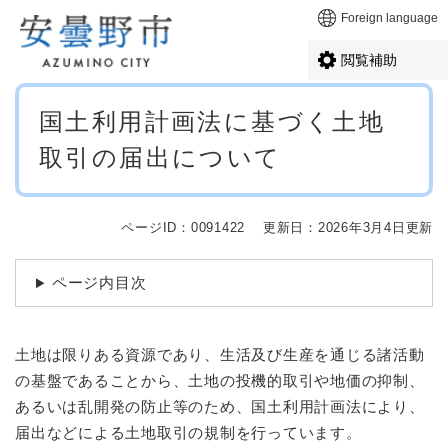
ペ
メニューを飛ばして本文へ
Foreign language
ー
ジ
閲覧補助
の
先
本
頭
国土利用計画法に基づく土地
文
で
取引の届出について
す
。
ページID：0091422
更新日：2026年3月4日更新
ページ内目次
土地は限りある資源であり、生活及び生産を通じる諸活動
の基盤であることから、土地の投機的取引や地価の抑制、
あるいは乱開発の防止等のため、国土利用計画法により、
届出などによる土地取引の規制を行っています。