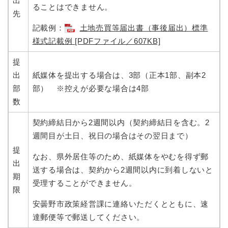
出
ることはできません。
先
記載例：
土地売買等届出書（事後届出）標準
様式記載例 [PDFファイル／607KB]
提
出
紙媒体を提出する場合は、3部（正本1部、副本2
部
部） ※控えが必要な場合は4部
数
契約締結日から2週間以内（契約締結日を含む。2
週間目が土日、祝日の場合はその翌日まで）
提
なお、県外居住等のため、紙媒体をやむを得ず郵
出
送する場合は、契約から2週間以内に到着しないと
期
受理することができません。
限
安曇野市政策経営課に連絡いただくとともに、速
達郵便等で郵送してください。