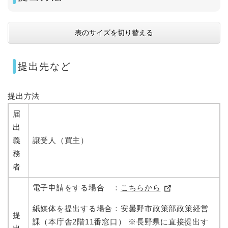
表のサイズを切り替える
提出先など
提出方法
届
出
義
譲受人（買主）
務
者
電子申請をする場合 ：
こちらから
紙媒体を提出する場合：安曇野市政策部政策経営
提
課（本庁舎2階11番窓口） ※長野県に直接提出す