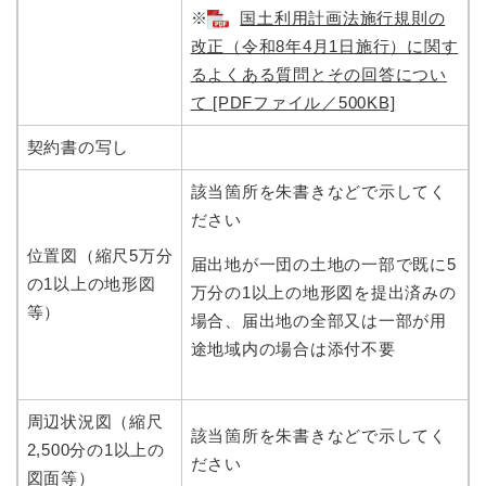
※
国土利用計画法施行規則の
改正（令和8年4月1日施行）に関す
るよくある質問とその回答につい
て [PDFファイル／500KB]
契約書の写し
該当箇所を朱書きなどで示してく
ださい
位置図（縮尺5万分
届出地が一団の土地の一部で既に5
の1以上の地形図
万分の1以上の地形図を提出済みの
等）
場合、届出地の全部又は一部が用
途地域内の場合は添付不要
周辺状況図（縮尺
該当箇所を朱書きなどで示してく
2,500分の1以上の
ださい
図面等）