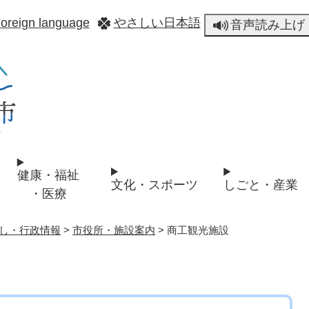
メニューを飛ばして本文へ
oreign language
やさしい日本語
音声読み上げ
健康・福祉
文化・スポーツ
しごと・産業
・医療
し・行政情報
>
市役所・施設案内
>
商工観光施設