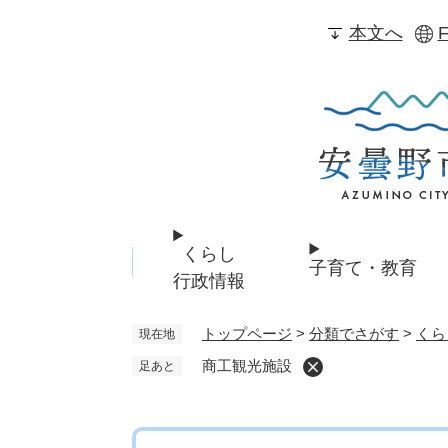
ペ
本文へ
F
ー
ジ
の
先
頭
で
す
。
くらし
子育て・教育
行政情報
トップページ
>
分類でさがす
>
くら
現在地
商工観光施設
足あと
本