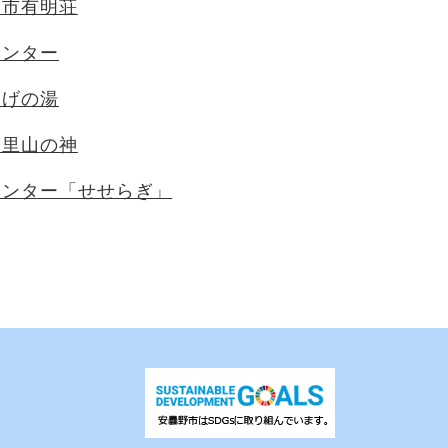
野市有明荘
センター
なげの湯
多里山の神
センター「せせらぎ」