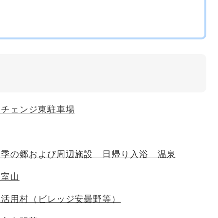
ーチェンジ東駐車場
四季の郷および周辺施設 日帰り入浴 温泉
ー室山
然活用村（ビレッジ安曇野等）