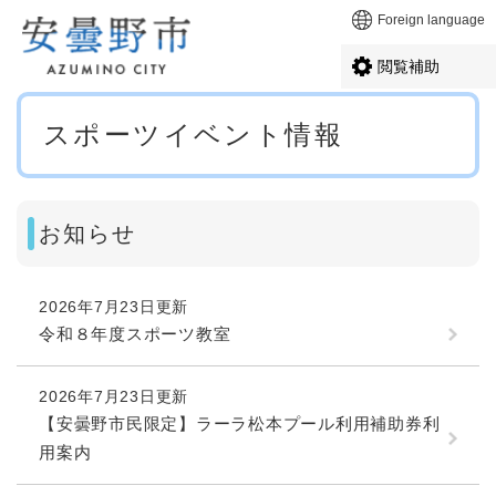
ペ
メニューを飛ばして本文へ
Foreign language
ー
ジ
閲覧補助
の
先
本
頭
スポーツイベント情報
文
で
す
。
お知らせ
2026年7月23日更新
令和８年度スポーツ教室
2026年7月23日更新
【安曇野市民限定】ラーラ松本プール利用補助券利
用案内