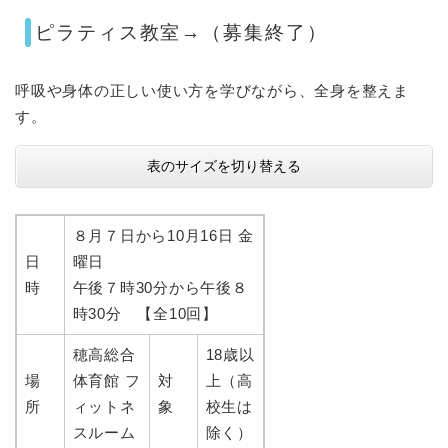
ピラティス教室→（募集終了）
呼吸や身体の正しい使い方を学びながら、全身を整えま
す。
表のサイズを切り替える
８月７日から10月16日 金
日
曜日
時
午後７時30分から午後８
時30分 【全10回】
穂高総合
18歳以
場
体育館 フ
対
上（高
所
ィットネ
象
校生は
スルーム
除く）