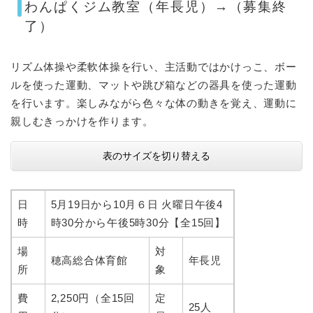
わんぱくジム教室（年長児）→（募集終
了）​​
リズム体操や柔軟体操を行い、主活動ではかけっこ、ボー
ルを使った運動、マットや跳び箱などの器具を使った運動
を行います。楽しみながら色々な体の動きを覚え、運動に
親しむきっかけを作ります。
表のサイズを切り替える
日
5月19日から10月６日 火曜日午後4
時
時30分から午後5時30分【全15回】
場
対
穂高総合体育館
年長児
所
象
費
2,250円（全15回
定
25人