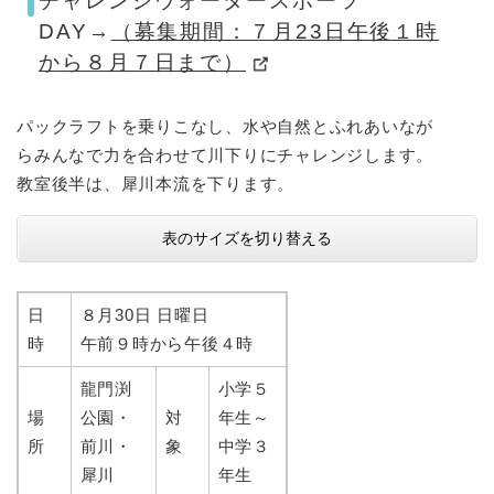
チャレンジウォータースポーツ
DAY→
（募集期間：７月23日午後１時
から８月７日まで）
パックラフトを乗りこなし、水や自然とふれあいなが
らみんなで力を合わせて川下りにチャレンジします。
教室後半は、犀川本流を下ります。
表のサイズを切り替える
日
８月30日 日曜日
時
午前９時から午後４時
龍門渕
小学５
場
公園・
対
年生～
所
前川・
象
中学３
犀川
年生