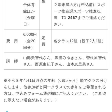
象
合体育
２歳未満の方は申込前にスポ
館ほか
ーツ推進課スポーツ推進担
（金曜
当
71-2467
までご連絡くだ
日）
さい。
6,000円
定
費 用
（全20
各クラス12組（親子2人1組）
員
回分）
山縣美智代さん、沢渡みゆきさん、曽根原智代
講 師
さん、西原由紀子さん、山本恵里菜さん
※令和８年4月1日時点の年齢（○歳○ヶ月）順でクラス分け
をします。他参加者と同一クラスでの参加をご希望される
方は、申込みフォーム通信欄にご記入ください。（ご希望
に添えない場合があります。）