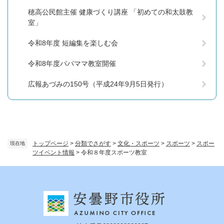
穂高公民館主催 健康づくり講座 「初めての和太鼓教
室」
令和8年度 短編集を楽しむ会
令和8年度パパママ教室開催
広報あづみの150号（平成24年9月5日発行）
トップページ
>
分類でさがす
>
文化・スポーツ
>
スポーツ
>
スポー
現在地
ツイベント情報
>
令和８年度スポーツ教室