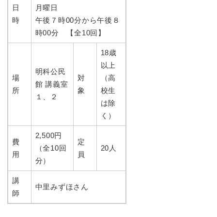
日
月曜日
時
午後７時00分から午後８
時00分 【全10回】
18歳
以上
明科公民
場
対
（高
館 講義室
所
象
校生
１、２
は除
く）
2,500円
費
定
（全10回
20人
用
員
分）
講
中里みずほさん
師