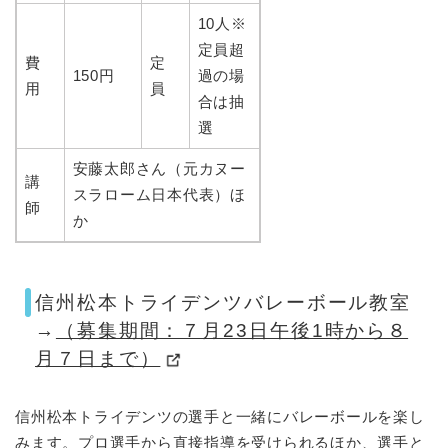
10人※
定員超
費
定
150円
過の場
用
員
合は抽
選
安藤太郎さん（元カヌー
講
スラローム日本代表）ほ
師
か
信州松本トライデンツバレーボール教室
→
（募集期間：７月23日午後1時から８
月７日まで）
信州松本トライデンツの選手と一緒にバレーボールを楽し
みます。プロ選手から直接指導を受けられるほか、選手と