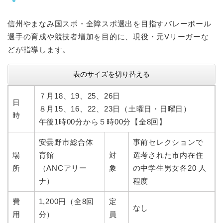
信州やまなみ国スポ・全障スポ選出を目指すバレーボール
選手の育成や競技者増加を目的に、現役・元Vリーガーな
どが指導します。
表のサイズを切り替える
７月18、19、25、26日
日
８月15、16、22、23日（土曜日・日曜日）
時
午後1時00分から５時00分【全8回】
安曇野市総合体
事前セレクションで
場
育館
対
選考された市内在住
所
（ANCアリー
象
の中学生男女各20 人
ナ）
程度
費
1,200円（全8回
定
なし
用
分）
員