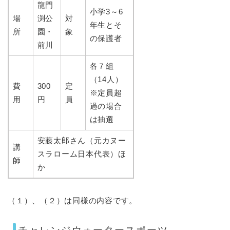
龍門
小学3～6
場
渕公
対
年生とそ
所
園・
象
の保護者
前川
各７組
（14人）
費
300
定
※定員超
用
円
員
過の場合
は抽選
安藤太郎さん（元カヌー
講
スラローム日本代表）ほ
師
か
（１）、（２）は同様の内容です。