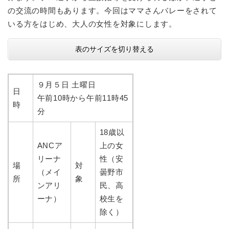
の交流の時間もあります。今回はママさんバレーをされて
いる方をはじめ、大人の女性を対象にします。
表のサイズを切り替える
９月５日 土曜日
日
午前10時から午前11時45
時
分
18歳以
ANCア
上の女
リーナ
性（安
場
対
（メイ
曇野市
所
象
ンアリ
民、高
ーナ）
校生を
除く）