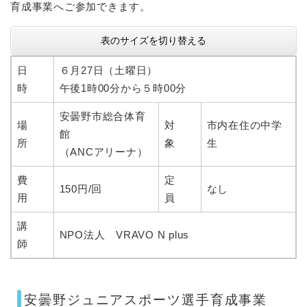
育成事業へご参加できます。
表のサイズを切り替える
日
６月27日（土曜日）
時
午後1時00分から５時00分
安曇野市総合体育
場
対
市内在住の中学
館
所
象
生
（ANCアリーナ）
費
定
150円/回
なし
用
員
講
NPO法人 VRAVO N plus
師
安曇野ジュニアスポーツ選手育成事業