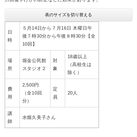
表のサイズを切り替える
５月14日から７月16日 木曜日午
日
後７時30分から午後８時30分【全
時
10回】
18歳以上
場
堀金公民館
対
（高校生は
所
スタジオ２
象
除く）
2,500円
費
定
（全10回
20人
用
員
分）
講
水畑久美子さん
師