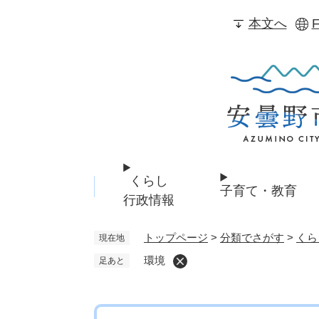
ペ
本文へ
F
ー
ジ
の
先
頭
で
す
。
くらし
子育て・教育
行政情報
トップページ
>
分類でさがす
>
くら
現在地
環境
足あと
本