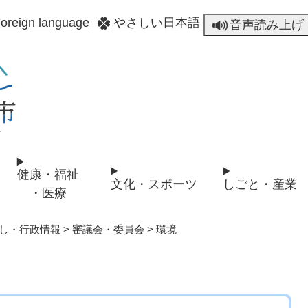
メニューを飛ばして本文へ
oreign language
やさしい日本語
音声読み上げ
健康・福祉
文化・スポーツ
しごと・産業
・医療
し・行政情報
>
審議会・委員会
>
環境