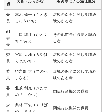
氏名（ふりがな）
条例等による選任区分
職
会
本木 修一（もとき
環境の保全に関し学識経
長
しゅういち）
験のある者
副
川口 純江（かわぐ
その他市長が必要と認め
会
ち すみえ）
る者
長
委
宮原 大地（みやは
環境の保全に関し学識経
員
ら だいち ）
験のある者
委
須之部 大（すのべ
環境の保全に関し学識経
員
まさる）
験のある者
委
北爪 利克（きたづ
関係行政機関の職員
員
め としかつ）
委
栗林 正俊（くりば
関係行政機関の職員
員
やし まさとし）