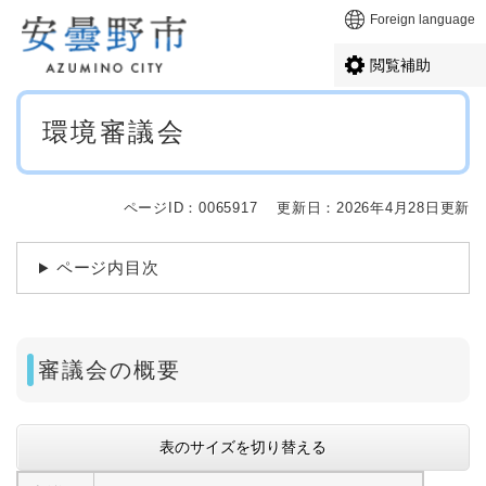
ペ
メニューを飛ばして本文へ
Foreign language
ー
ジ
閲覧補助
の
先
本
頭
環境審議会
文
で
す
。
ページID：0065917
更新日：2026年4月28日更新
ページ内目次
審議会の概要
表のサイズを切り替える