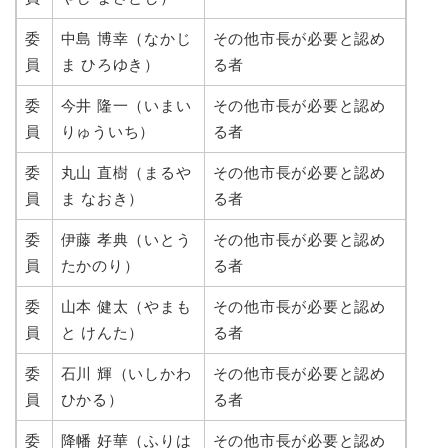
委
中島 博幸（なかじ
その他市長が必要と認め
員
ま ひろゆき）
る者
委
今井 隆一（いまい
その他市長が必要と認め
員
りゅういち）
る者
委
丸山 直樹（まるや
その他市長が必要と認め
員
ま なおき）
る者
委
伊藤 孝典（いとう
その他市長が必要と認め
員
たかのり）
る者
委
山本 健太（やまも
その他市長が必要と認め
員
と けんた）
る者
委
石川 輝（いしかわ
その他市長が必要と認め
員
ひかる）
る者
委
降幡 好華（ふりは
その他市長が必要と認め