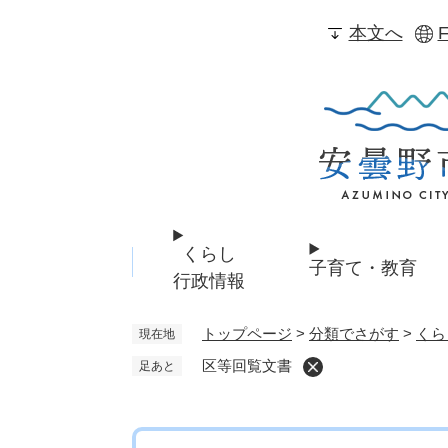
ペ
本文へ
F
ー
ジ
の
先
頭
で
す
。
くらし
子育て・教育
行政情報
トップページ
>
分類でさがす
>
くら
現在地
区等回覧文書
足あと
本