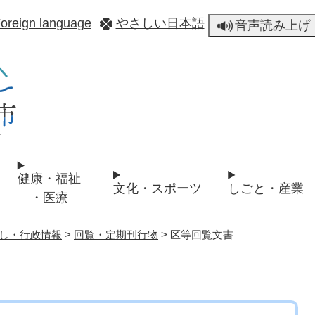
メニューを飛ばして本文へ
oreign language
やさしい日本語
音声読み上げ
健康・福祉
文化・スポーツ
しごと・産業
・医療
し・行政情報
>
回覧・定期刊行物
>
区等回覧文書