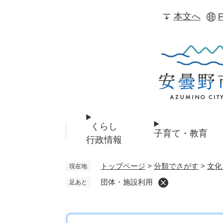
ペ
本文へ
F
ー
ジ
の
先
頭
で
す
。
くらし
子育て・教育
行政情報
トップページ
>
分類でさがす
>
文化
現在地
団体・施設利用
足あと
本