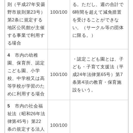
則（平成27年安曇
る。ただし、週の合計で
野市規則第23号）
100/100
6時間を超えて減免措置
第2条に規定する
を受けることができな
地区公民館が主催
い。（サークル等の団体
する事業で利用す
に限る。）
る場合
4
市内の幼稚
・認定こども園とは、子
園、保育所、認定
ども・子育て支援法（平
こども園、小学
100/100
成24年法律第65号）第7
校、中学校又は高
条第4項の教育・保育施
等学校が学習のた
設をいう。
めに利用する場合
5
市内の社会福
祉法（昭和26年法
律第45号）第22
100/100
条の規定する法人