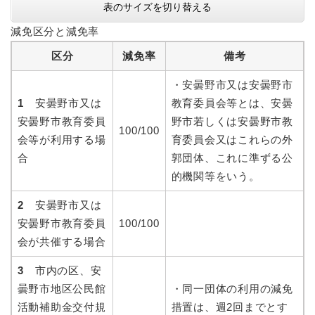
表のサイズを切り替える
減免区分と減免率
区分
減免率
備考
・安曇野市又は安曇野市
1
安曇野市又は
教育委員会等とは、安曇
安曇野市教育委員
野市若しくは安曇野市教
100/100
会等が利用する場
育委員会又はこれらの外
合
郭団体、これに準ずる公
的機関等をいう。
2
安曇野市又は
安曇野市教育委員
100/100
会が共催する場合
3
市内の区、安
曇野市地区公民館
・同一団体の利用の減免
活動補助金交付規
措置は、週2回までとす