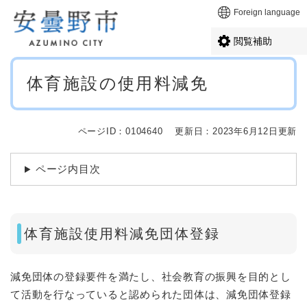
ペ
メニューを飛ばして本文へ
Foreign language
ー
ジ
閲覧補助
の
先
本
頭
体育施設の使用料減免
文
で
す
。
ページID：0104640
更新日：2023年6月12日更新
ページ内目次
体育施設使用料減免団体登録
減免団体の登録要件を満たし、社会教育の振興を目的とし
て活動を行なっていると認められた団体は、減免団体登録