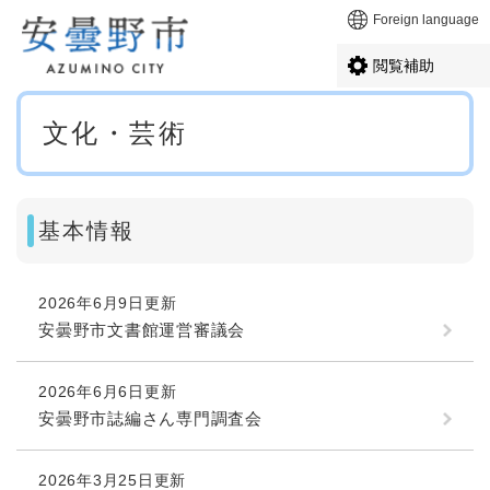
ペ
メニューを飛ばして本文へ
Foreign language
ー
ジ
閲覧補助
の
先
本
頭
文化・芸術
文
で
す
。
基本情報
2026年6月9日更新
安曇野市文書館運営審議会
2026年6月6日更新
安曇野市誌編さん専門調査会
2026年3月25日更新