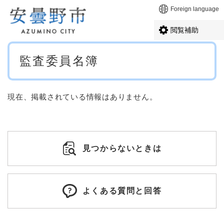
ペ
メニューを飛ばして本文へ
Foreign language
ー
ジ
閲覧補助
の
先
本
頭
監査委員名簿
文
で
す
。
現在、掲載されている情報はありません。
見つからないときは
よくある質問と回答