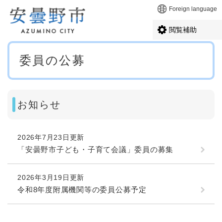
ペ
メニューを飛ばして本文へ
Foreign language
ー
ジ
閲覧補助
の
先
本
頭
委員の公募
文
で
す
。
お知らせ
2026年7月23日更新
「安曇野市子ども・子育て会議」委員の募集
2026年3月19日更新
令和8年度附属機関等の委員公募予定