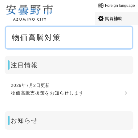
ペ
メニューを飛ばして本文へ
Foreign language
ー
ジ
閲覧補助
の
先
本
頭
物価高騰対策
文
で
す
。
注目情報
2026年7月2日更新
物価高騰支援策をお知らせします
お知らせ