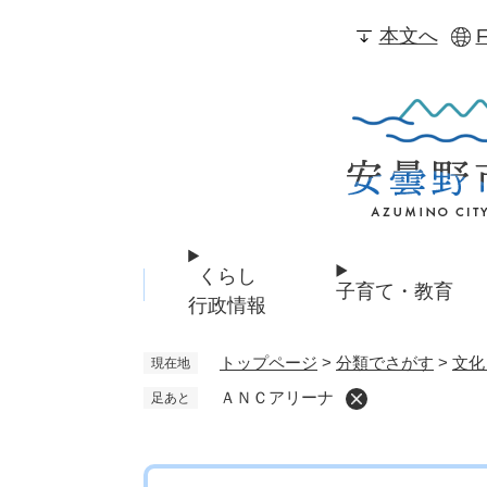
ペ
本文へ
F
ー
ジ
の
先
頭
で
す
。
くらし
子育て・教育
行政情報
トップページ
>
分類でさがす
>
文化
現在地
ＡＮＣアリーナ
足あと
本