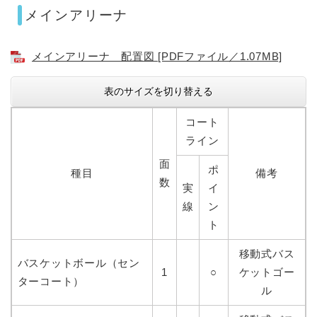
メインアリーナ
メインアリーナ 配置図 [PDFファイル／1.07MB]
表のサイズを切り替える
コート
ライン
面
ポ
種目
備考
数
実
イ
線
ン
ト
移動式バス
バスケットボール（セン
1
○
ケットゴー
ターコート）
ル