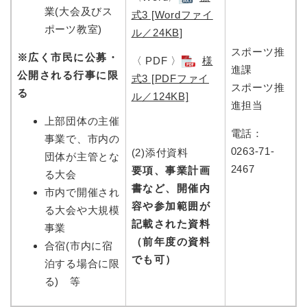
業(大会及びス
式3 [Wordファイ
ポーツ教室)
ル／24KB]
スポーツ推
※広く市民に公募・
〈 PDF 〉
様
進課
公開される行事に限
式3 [PDFファイ
スポーツ推
る
ル／124KB]
進担当
上部団体の主催
電話：
事業で、市内の
0263-71-
(2)添付資料
団体が主管とな
2467
要項、事業計画
る大会
書など、開催内
市内で開催され
容や参加範囲が
る大会や大規模
記載された資料
事業
（前年度の資料
合宿(市内に宿
でも可）
泊する場合に限
る) 等