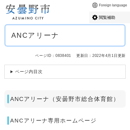
ペ
メニューを飛ばして本文へ
Foreign language
ー
ジ
閲覧補助
の
先
本
頭
ANCアリーナ
文
で
す
。
ページID：0838401
更新日：2022年4月1日更新
ページ内目次
ANCアリーナ（安曇野市総合体育館）
ANCアリーナ専用ホームページ