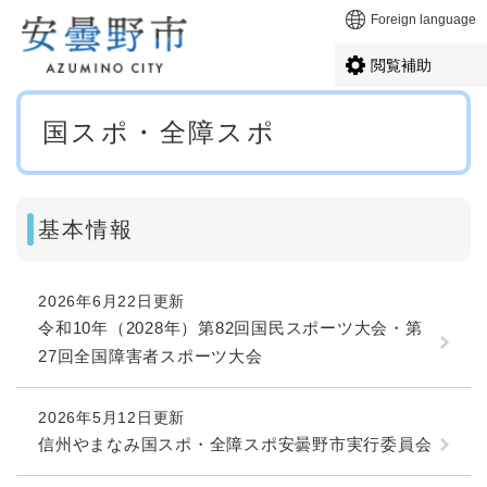
ペ
メニューを飛ばして本文へ
Foreign language
ー
ジ
閲覧補助
の
先
本
頭
国スポ・全障スポ
文
で
す
。
基本情報
2026年6月22日更新
令和10年（2028年）第82回国民スポーツ大会・第
27回全国障害者スポーツ大会
2026年5月12日更新
信州やまなみ国スポ・全障スポ安曇野市実行委員会