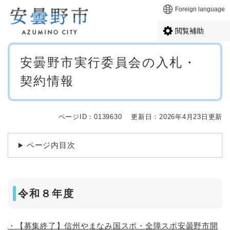
ペ
メニューを飛ばして本文へ
Foreign language
ー
ジ
閲覧補助
の
先
本
頭
安曇野市実行委員会の入札・
文
で
契約情報
す
。
ページID：0139630
更新日：2026年4月23日更新
ページ内目次
令和８年度
・【募集終了】信州やまなみ国スポ・全障スポ安曇野市開