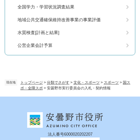
全国学力・学習状況調査結果
地域公共交通確保維持改善事業の事業評価
水質検査[計画と結果]
公営企業会計予算
トップページ
>
分類でさがす
>
文化・スポーツ
>
スポーツ
>
国ス
現在地
ポ・全障スポ
>
安曇野市実行委員会の入札・契約情報
法人番号6000020202207