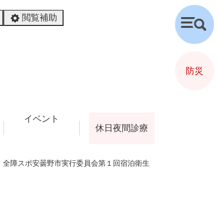
閲覧補助
検
索
防災
イベント
休日夜間診療
・全障スポ安曇野市実行委員会第１回宿泊衛生