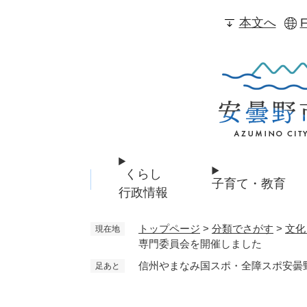
ペ
本文へ
F
ー
ジ
の
先
頭
で
す
。
くらし
子育て・教育
行政情報
トップページ
>
分類でさがす
>
文化
現在地
専門委員会を開催しました
信州やまなみ国スポ・全障スポ安曇
足あと