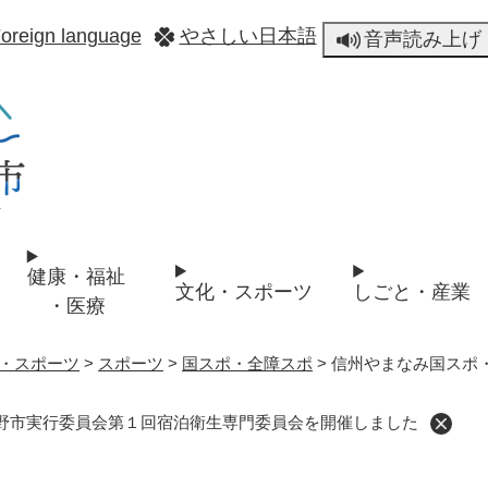
メニューを飛ばして本文へ
oreign language
やさしい日本語
音声読み上げ
健康・福祉
文化・スポーツ
しごと・産業
・医療
・スポーツ
>
スポーツ
>
国スポ・全障スポ
>
信州やまなみ国スポ
野市実行委員会第１回宿泊衛生専門委員会を開催しました