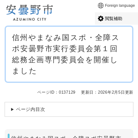
ペ
メニューを飛ばして本文へ
Foreign language
ー
ジ
閲覧補助
の
先
本
頭
信州やまなみ国スポ・全障ス
文
で
ポ安曇野市実行委員会第１回
す
。
総務企画専門委員会を開催し
ました
ページID：0137129
更新日：2026年2月5日更新
ページ内目次