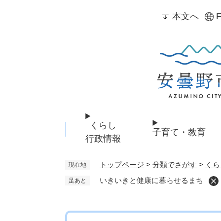
ペ
本文へ
F
ー
ジ
の
先
頭
で
す
。
くらし
子育て・教育
行政情報
トップページ
>
分類でさがす
>
くら
現在地
いきいきと健康に暮らせるまち
足あと
本