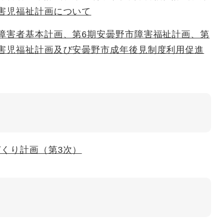
害児福祉計画について
障害者基本計画、第6期安曇野市障害福祉計画、第
障害児福祉計画及び安曇野市成年後見制度利用促進
くり計画（第3次）