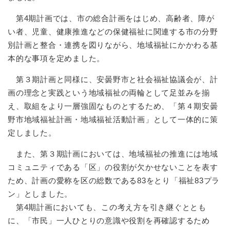
第4期計画では、市の総合計画をはじめ、高齢者、障が
い者、児童、健康推進などの保健福祉に関連する市の分野
別計画と整合・連携を図りながら、地域福祉にかかわる基
本的な事項を定めました。
第３期計画と同様に、安曇野市と社会福祉協議会が、計
画の理念と実践という地域福祉の両輪として足並みを揃
え、取組をより一層強固なものとするため、「第４期安曇
野市地域福祉計画・地域福祉活動計画」として一体的に策
定しました。
また、第３期計画においては、地域福祉の推進には地域
コミュニティである「区」の役割が欠かせないことを表す
ため、計画の愛称を区の総数である83をとり「福祉83プラ
ン」としました。
第4期計画においても、この考え方を引き継ぐととも
に、「市民」一人ひとりの意識や役割を再確認するため