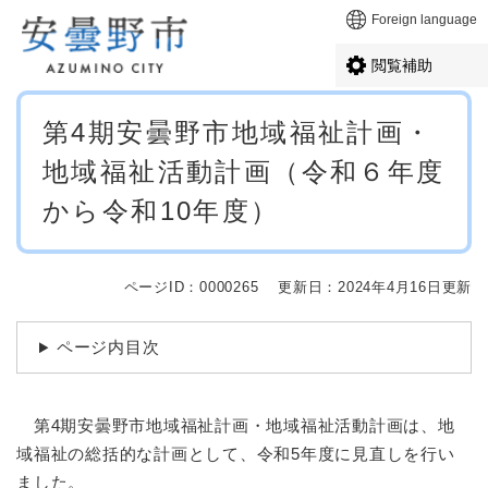
ペ
メニューを飛ばして本文へ
Foreign language
ー
ジ
閲覧補助
の
先
本
頭
第4期安曇野市地域福祉計画・
文
で
地域福祉活動計画（令和６年度
す
。
から令和10年度）
ページID：0000265
更新日：2024年4月16日更新
ページ内目次
第4期安曇野市地域福祉計画・地域福祉活動計画は、地
域福祉の総括的な計画として、令和5年度に見直しを行い
ました。