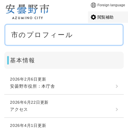
ペ
メニューを飛ばして本文へ
Foreign language
ー
ジ
閲覧補助
の
先
本
頭
市のプロフィール
文
で
す
。
基本情報
2026年2月6日更新
安曇野市役所：本庁舎
2026年6月22日更新
アクセス
2026年4月1日更新