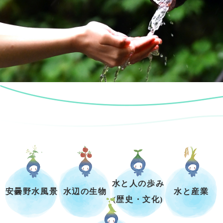
水と人の歩み
安曇野水風景
水辺の生物
水と産業
(歴史・文化)