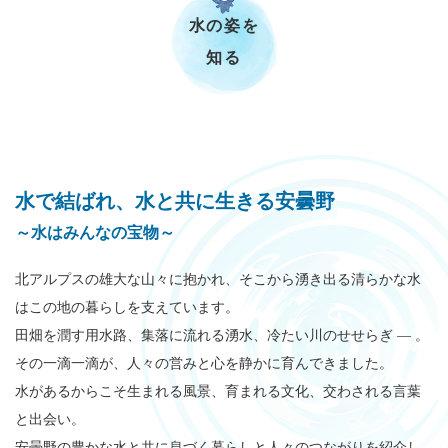
水の姿を
知る
本
水で結ばれ、水と共に生きる安曇野
文
～水はみんなの宝物～
北アルプスの雄大な山々に抱かれ、そこから湧き出る清らかな水
はこの地の暮らしを支えています。
田畑を潤す用水路、集落に流れる湧水、冷たい川のせせらぎ — 。
その一滴一滴が、人々の営みと心を静かに育んできました。
水があるからこそ生まれる風景、育まれる文化、交わされる言葉
と出会い。
安曇野の豊かな水と共に息づく暮らしと人々のつながりを紹介し