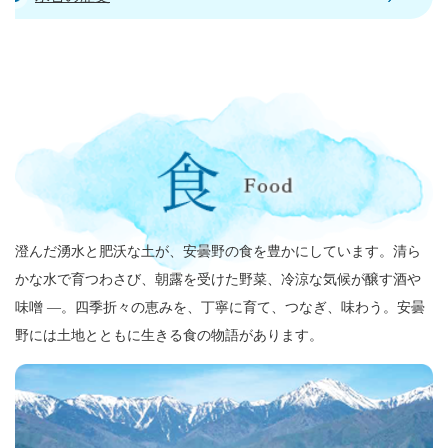
澄んだ湧水と肥沃な土が、安曇野の食を豊かにしています。清ら
かな水で育つわさび、朝露を受けた野菜、冷涼な気候が醸す酒や
味噌 —。四季折々の恵みを、丁寧に育て、つなぎ、味わう。安曇
野には土地とともに生きる食の物語があります。