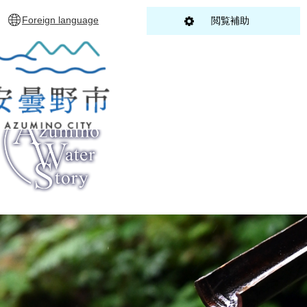
ペ
メニューを飛ばして本文へ
Foreign language
閲覧補助
ー
ジ
の
先
頭
で
す
。