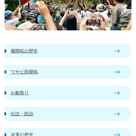
堰開拓の歴史
ワサビ田開拓
お船祭り
伝説・民話
水害の歴史